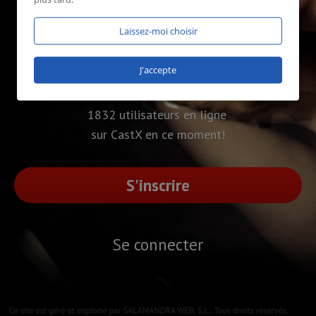
Laissez-moi choisir
J'accepte
1832 utilisateurs en ligne
sur CastX en ce moment!
S'inscrire
Se connecter