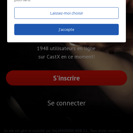
Laissez-moi choisir
J'accepte
1948 utilisateurs en ligne
sur CastX en ce moment!
S'inscrire
Se connecter