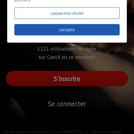
Laissez-moi choisir
J'accepte
1221 utilisateurs en ligne
sur CastX en ce moment!
S'inscrire
Se connecter