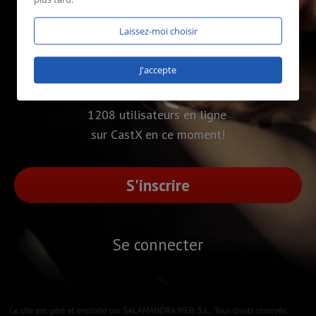
Laissez-moi choisir
J'accepte
1208 utilisateurs en ligne
sur CastX en ce moment!
S'inscrire
Se connecter