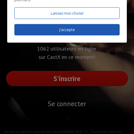
Laissez-moi choisir
J'accepte
1062 utilisateurs en ligne
sur CastX en ce moment!
S'inscrire
Se connecter