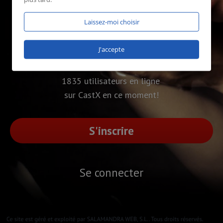
Laissez-moi choisir
J'accepte
1835 utilisateurs en ligne
sur CastX en ce moment!
S'inscrire
Se connecter