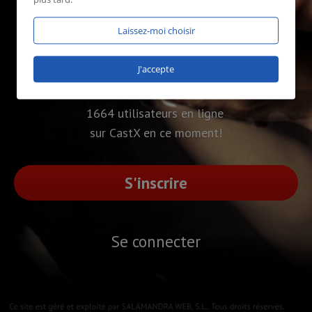
Laissez-moi choisir
J'accepte
1664 utilisateurs en ligne
sur CastX en ce moment!
S'inscrire
Se connecter