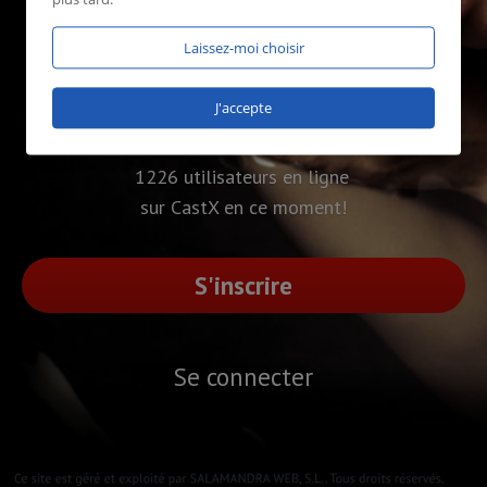
Laissez-moi choisir
J'accepte
1226 utilisateurs en ligne
sur CastX en ce moment!
S'inscrire
Se connecter