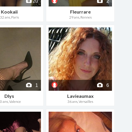
20
2
Kookaii
Fleurrare
32 ans, Paris
29 ans, Rennes
1
6
Dlys
Lavieaumax
0 ans, Valence
36 ans, Versailles