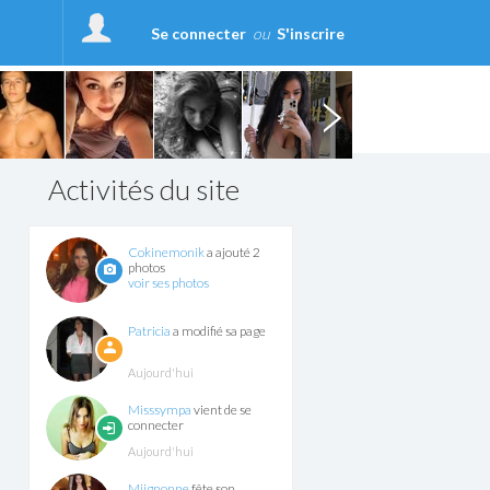
Se connecter
ou
S'inscrire
Activités du site
Cokinemonik
a ajouté 2
photos
voir ses photos
Patricia
a modifié sa page
Aujourd'hui
Misssympa
vient de se
connecter
Aujourd'hui
Miignonne
fête son