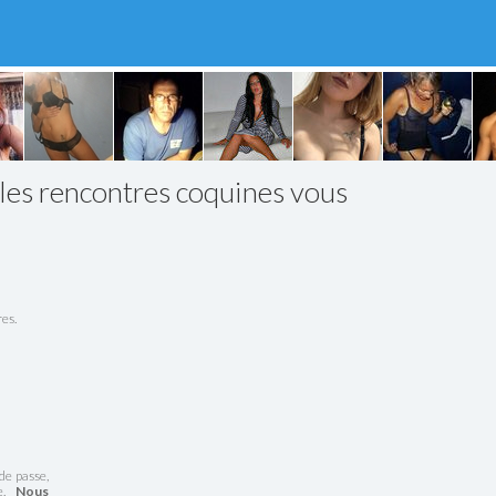
 les rencontres coquines vous
es.
de passe,
te.
Nous