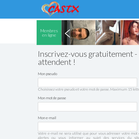
Membres
en ligne
Inscrivez-vous gratuitement -
attendent !
Mon pseudo
Choisissez votre pseudo et votre mot de passe. Maximum 15 lettr
Mon mot de passe
Mon e-mail
Votre e-mail ne sera utilisé que pour vous adresser votre mot 
alertes ou vous informer au sujet des services du si