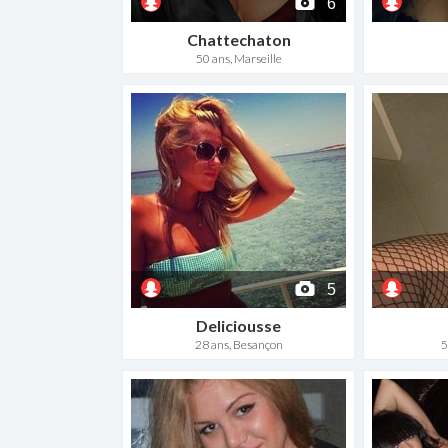
6
Chattechaton
50 ans, Marseille
5
Deliciousse
28 ans, Besançon
5