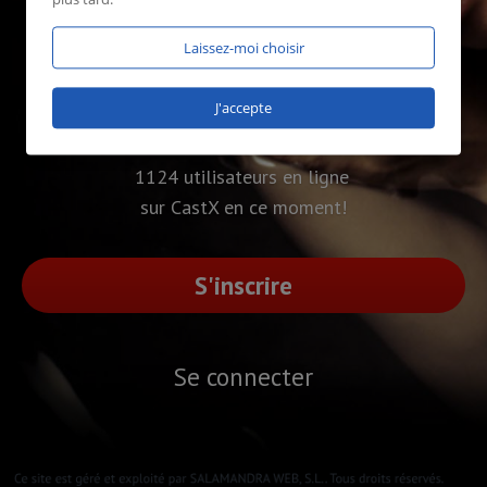
Laissez-moi choisir
J'accepte
1124 utilisateurs en ligne
sur CastX en ce moment!
S'inscrire
Se connecter