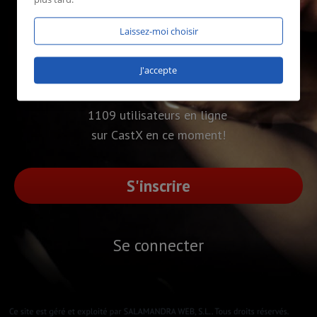
Laissez-moi choisir
J'accepte
1109 utilisateurs en ligne
sur CastX en ce moment!
S'inscrire
Se connecter