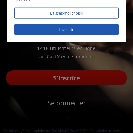
Laissez-moi choisir
J'accepte
1416 utilisateurs en ligne
sur CastX en ce moment!
S'inscrire
Se connecter