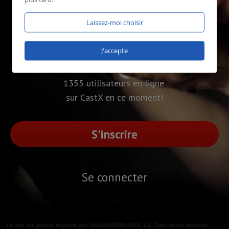
Laissez-moi choisir
J'accepte
1355 utilisateurs en ligne
sur CastX en ce moment!
S'inscrire
Se connecter