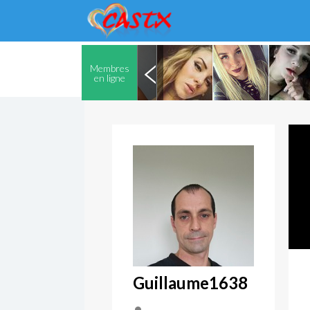
Membres
en ligne
Guillaume1638