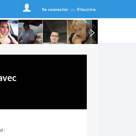
Se connecter
ou
S'inscrire
avec
l :