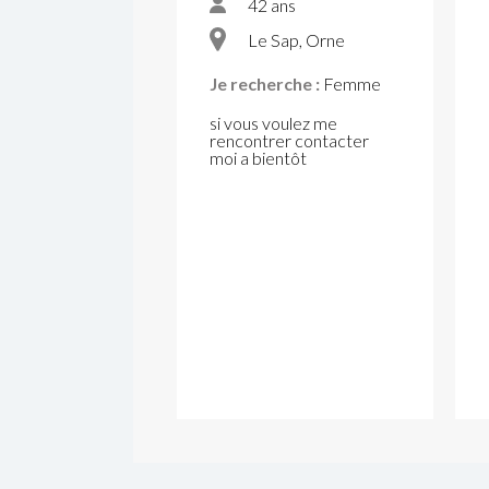
42 ans
Le Sap, Orne
Je recherche :
Femme
si vous voulez me
rencontrer contacter
moi a bientôt