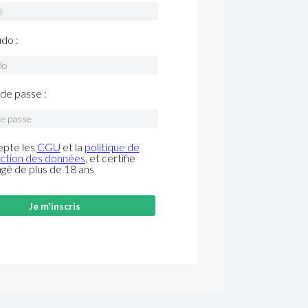
do :
de passe :
epte les
CGU
et la
politique de
ction des données
, et certifie
âgé de plus de 18 ans