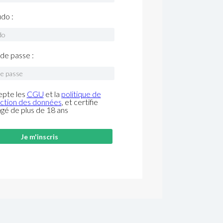
do :
de passe :
epte les
CGU
et la
politique de
ction des données
, et certifie
âgé de plus de 18 ans