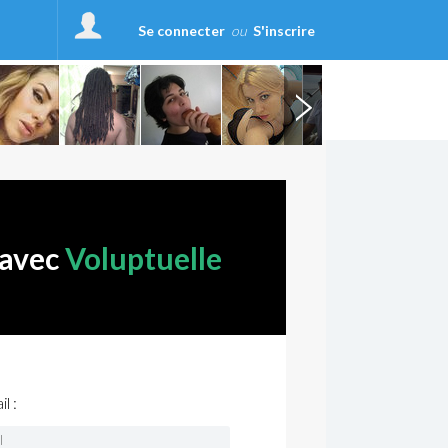
Se connecter
ou
S'inscrire
 avec
Voluptuelle
l :