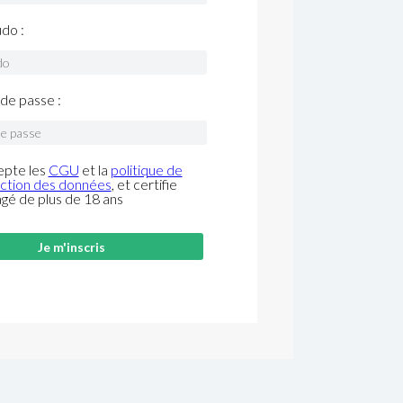
do :
de passe :
epte les
CGU
et la
politique de
ction des données
, et certifie
âgé de plus de 18 ans