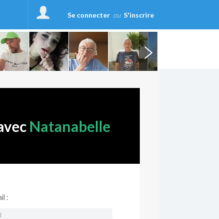
Se connecter
ou
S'inscrire
 avec
Natanabelle
l :