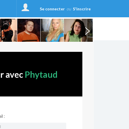
Se connecter
ou
S'inscrire
er avec
Phytaud
l :