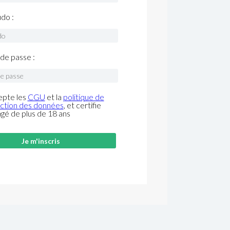
do :
de passe :
epte les
CGU
et la
politique de
ction des données
, et certifie
âgé de plus de 18 ans