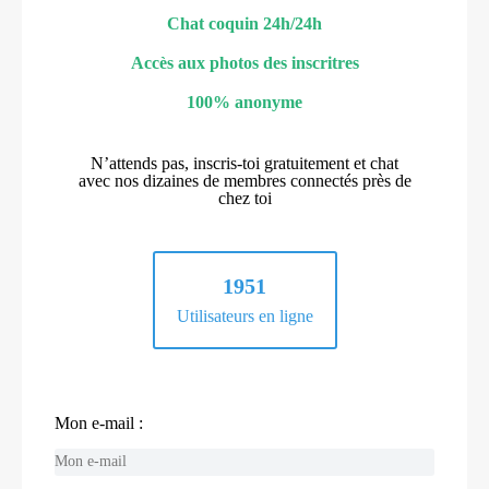
Chat coquin 24h/24h
Accès aux photos des inscritres
100% anonyme
N’attends pas, inscris-toi gratuitement et chat
avec nos dizaines de membres connectés près de
chez toi
1951
Utilisateurs en ligne
Mon e-mail :