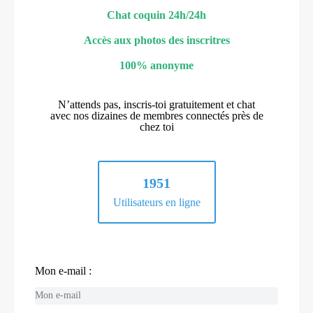
Chat coquin 24h/24h
Accès aux photos des inscritres
100% anonyme
N’attends pas, inscris-toi gratuitement et chat
avec nos dizaines de membres connectés près de
chez toi
1951
Utilisateurs en ligne
Mon e-mail :